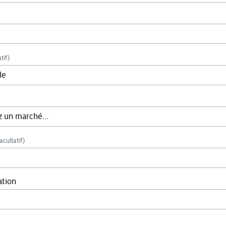
tif)
acultatif)
ation