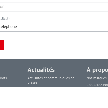
ultatif)
you are not a bot:
Actualités
À propo
ports
Actualités et communiqués de
Nos marques
presse
Contactez-no
Événements et webinaires
FAQ
Réussites
Développemen
Livres blancs et documents
Comment ach
techniques