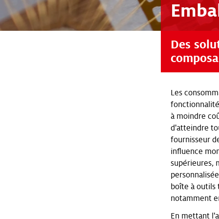
Embal
Des solu
composan
Les consommat
fonctionnalit
à moindre coût
d'atteindre to
fournisseur d
influence mon
supérieures, m
personnalisée
boîte à outils
notamment en 
En mettant l'