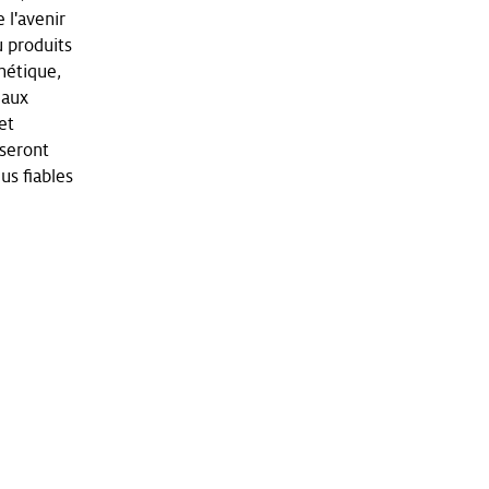
 l'avenir
u produits
nétique,
 aux
et
 seront
us fiables