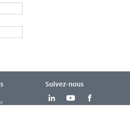
s
Suivez-nous
LinkedIn
YouTube
Facebook
us
t durable
eter