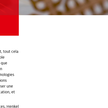
, tout cela
ble
t que
on
hnologies
tions
oser une
ation, et
tes, Henkel