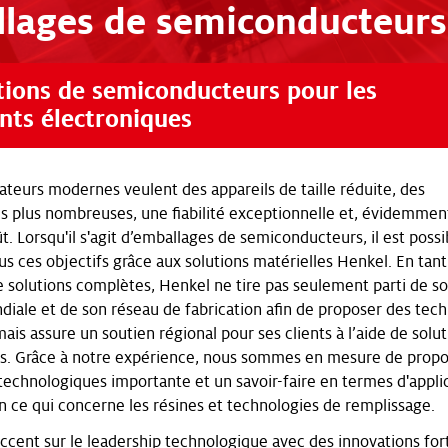
lages de semiconducteurs
tions de semiconducteurs pour les
ts électroniques
eurs modernes veulent des appareils de taille réduite, des
és plus nombreuses, une fiabilité exceptionnelle et, évidemment
. Lorsqu'il s'agit d’emballages de semiconducteurs, il est possi
us ces objectifs grâce aux solutions matérielles Henkel. En tan
e solutions complètes, Henkel ne tire pas seulement parti de s
diale et de son réseau de fabrication afin de proposer des tec
ais assure un soutien régional pour ses clients à l’aide de solu
s. Grâce à notre expérience, nous sommes en mesure de prop
 technologiques importante et un savoir-faire en termes d'applic
ce qui concerne les résines et technologies de remplissage.
accent sur le leadership technologique avec des innovations for