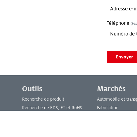
Téléphone
(Fac
Leave empty if 
Envoyer
Menu de bas de page
Outils
Marchés
Recherche de produit
Automobile et trans
Recherche de FDS, FT et RoHS
Fabrication
Comment trouver une FDS
Comment trouver une FT