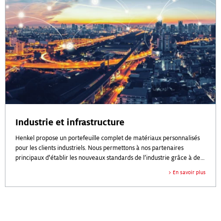
technologiques importante et un savoir-faire en termes d'application,
et notamment en ce qui concerne les résines et technologies de
remplissage.
Industrie et infrastructure
Henkel propose un portefeuille complet de matériaux personnalisés
pour les clients industriels. Nous permettons à nos partenaires
principaux d'établir les nouveaux standards de l’industrie grâce à des
produits de meilleure qualité et plus durables développés dans le
Parmi les marchés concernés, on retrouve :
En savoir plus
cadre de notre engagement envers nos clients.
Aérospatial et aéronautique
Appareils
Composants électroniques
Éclairage
Médical