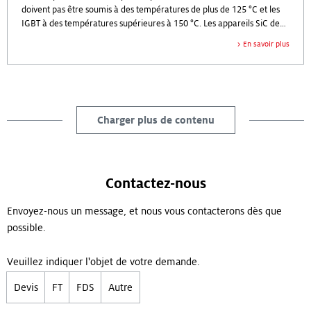
doivent pas être soumis à des températures de plus de 125 °C et les
IGBT à des températures supérieures à 150 °C. Les appareils SiC de
demain pourraient leur permettre de supporter une température
En savoir plus
allant jusqu'à 200 °C. La gestion thermique des composants
électroniques de puissance nécessite de mettre en place une
interface entre l’emballage et le puits de chaleur à l’aide d'un
matériau d'interface thermique (MIT).
Charger plus de contenu
Contactez-nous
Envoyez-nous un message, et nous vous contacterons dès que
possible.
Veuillez indiquer l'objet de votre demande.
Devis
FT
FDS
Autre