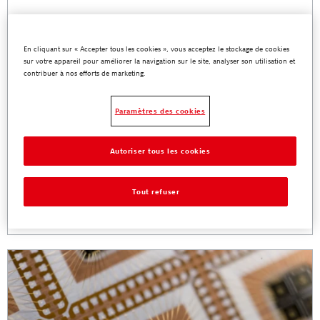
En cliquant sur « Accepter tous les cookies », vous acceptez le stockage de cookies
sur votre appareil pour améliorer la navigation sur le site, analyser son utilisation et
contribuer à nos efforts de marketing.
Paramètres des cookies
Composants électroniques automobiles
Autoriser tous les cookies
Grâce à un portefeuille complet de matériaux ( produits de protection
des circuits imprimés, systèmes de soudure et de frittage, produits de
Tout refuser
remplissage, produits d’encapsulage, adhésifs d'assemblage,
matériaux de gestion thermique et encres et revêtements avancés )
En savoir plus
la division Automotive Electronics de Henkel est devenue le premier
fournisseur mondial des plus grands concepteurs et fabricants de
composants électroniques automobiles au monde. Chacun des ces
portefeuilles contient des formules innovantes qui permettent
d'améliorer l’efficacité et la fiabilité d’applications automobiles
essentielles à systèmes multiples , et notamment les systèmes de
conversion et de stockage d'énergie, les unités de régulation moteur,