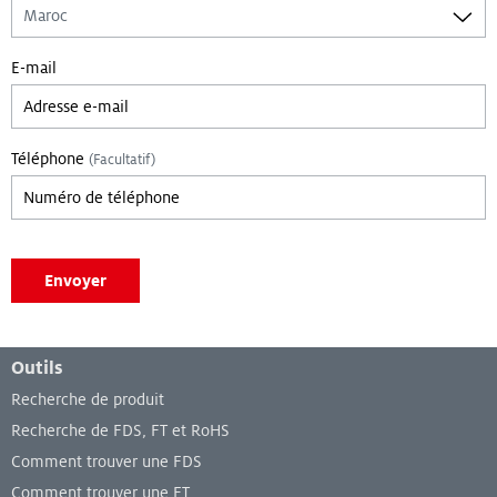
E-mail
Téléphone
(Facultatif)
Leave empty if you are not a bot:
Envoyer
Menu de bas de page
Outils
Recherche de produit
Recherche de FDS, FT et RoHS
Comment trouver une FDS
Comment trouver une FT