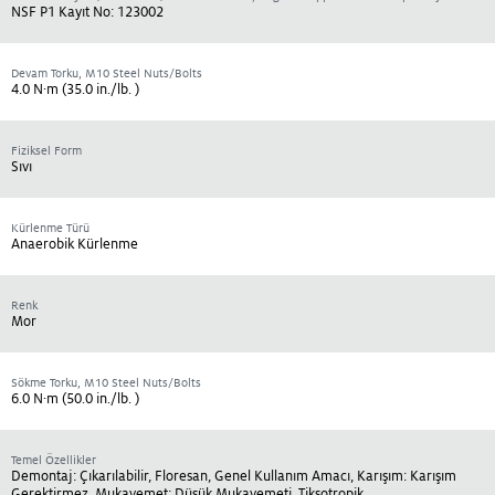
NSF P1 Kayıt No: 123002
Devam Torku, M10 Steel Nuts/Bolts
4.0 N·m (35.0 in./lb. )
Fiziksel Form
Sıvı
Kürlenme Türü
Anaerobik Kürlenme
Renk
Mor
Sökme Torku, M10 Steel Nuts/Bolts
6.0 N·m (50.0 in./lb. )
Temel Özellikler
Demontaj: Çıkarılabilir, Floresan, Genel Kullanım Amacı, Karışım: Karışım
Gerektirmez, Mukavemet: Düşük Mukavemeti, Tiksotropik