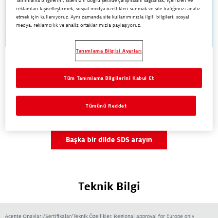
Tanımlama bilgilerini; sitemizin doğru şekilde çalışmasını sağlamak, içerikleri ve
LOCTITE® 222
reklamları kişiselleştirmek, sosyal medya özellikleri sunmak ve site trafiğimizi analiz
etmek için kullanıyoruz. Aynı zamanda site kullanımınızla ilgili bilgileri; sosyal
medya, reklamcılık ve analiz ortaklarımızla paylaşıyoruz.
TDS indir
Tanımlama Bilgisi Ayarları
Başka bir dilde bir TDS veya SDS mi
Tüm Tanımlama Bilgilerini Kabul Et
arıyorsunuz?
Tümünü Reddet
Başka bir dilde TDS arayın
Başka bir dilde SDS arayın
Teknik Bilgi
Acente Onayları/Sertifikalar/Teknik Özellikler, Regional approval for Europe only