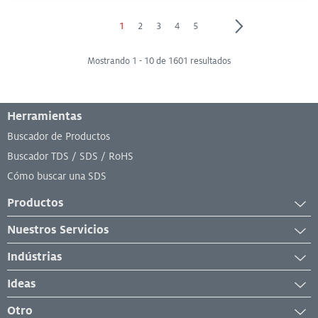
Page
Page
Page
Page
Page
1
2
3
4
5
Mostrando 1 - 10 de 1601 resultados
Menú de pie de página
Herramientas
Buscador de Productos
Buscador TDS / SDS / RoHS
Cómo buscar una SDS
Productos
Adhesivos
Nuestros Servicios
Recubrimientos Industriales
General
Indústrias
Lubricantes Industriales
Equipos
Mantenimiento y Reparación Industrial
Material de Reparación
Ideas
Analíticos y de laboratorio
Fabricación
Selladores Industriales
Noticias y Notas de Prensa
Otro