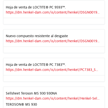
Hoja de venta de LOCTITE® PC 9593™.
https://dm.henkel-dam.com/is/content/henkel/DSGN0019515_PC9593_Product_information_sheet_ES_V2
Nuevo compuesto resistente al desgaste
https://dm.henkel-dam.com/is/content/henkel/DSGN0019912_Spanish_LATAM_White-Paper_A4_V1-1
Hoja de venta de LOCTITE® PC 7383™.
https://dm.henkel-dam.com/is/content/henkel/PC7383_SellSheet
Sellsheet Teroson MS 930 930NA
https://dm.henkel-dam.com/is/content/henkel/Henkel-Sell-Sheet-TEROSON-MS-930
TEROSON® MS 930