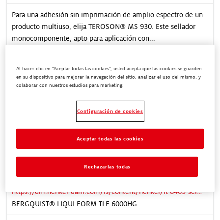
Para una adhesión sin imprimación de amplio espectro de un
producto multiuso, elija TEROSON® MS 930. Este sellador
monocomponente, apto para aplicación con...
Al hacer clic en “Aceptar todas las cookies”, usted acepta que las cookies se guarden
Case Study Teroson MS 930
en su dispositivo para mejorar la navegación del sitio, analizar el uso del mismo, y
https://dm.henkel-dam.com/is/content/henkel/case-study-teroson-930
colaborar con nuestros estudios para marketing.
TEROSON® MS 930
Configuración de cookies
Para una adhesión sin imprimación de amplio espectro de un
producto multiuso, elija TEROSON® MS 930. Este sellador
Aceptar todas las cookies
monocomponente, apto para aplicación con...
Rechazarlas todas
Sell Sheet: BERGQUIST LIQUI-FORM TLF 6000HG
https://dm.henkel-dam.com/is/content/henkel/lt-8469-sell-sheet-bergquist-liqui-form-tlf-6000hg
BERGQUIST® LIQUI FORM TLF 6000HG