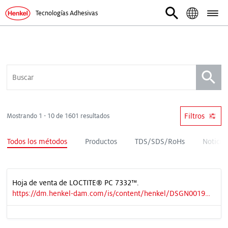
Tecnologías Adhesivas
Filtros
Mostrando 1 - 10 de 1601 resultados
Todos los métodos
Productos
TDS/SDS/RoHs
Noticia
Hoja de venta de LOCTITE® PC 7332™.
https://dm.henkel-dam.com/is/content/henkel/DSGN0019515_PC7332_Product_information_sheet_ES_V2