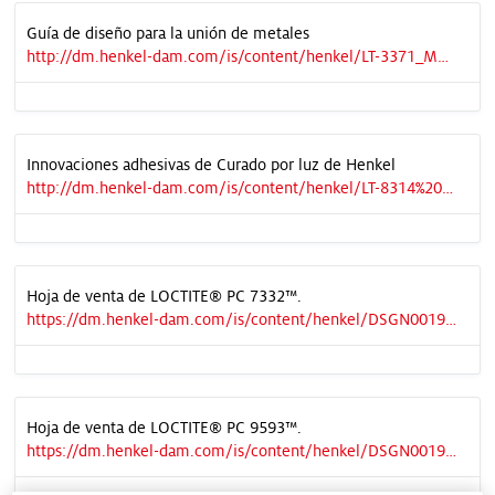
Guía de diseño para la unión de metales
http://dm.henkel-dam.com/is/content/henkel/LT-3371_Metal%20bonding_v14_LRpdf
Innovaciones adhesivas de Curado por luz de Henkel
http://dm.henkel-dam.com/is/content/henkel/LT-8314%20Flexible%20LCAs%20(2018)pdf
Hoja de venta de LOCTITE® PC 7332™.
https://dm.henkel-dam.com/is/content/henkel/DSGN0019515_PC7332_Product_information_sheet_ES_V2
Hoja de venta de LOCTITE® PC 9593™.
https://dm.henkel-dam.com/is/content/henkel/DSGN0019515_PC9593_Product_information_sheet_ES_V2