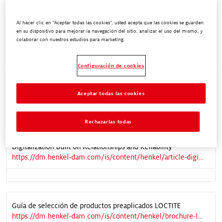
Al hacer clic en “Aceptar todas las cookies”, usted acepta que las cookies se guarden
Nuevo compuesto resistente al desgaste
en su dispositivo para mejorar la navegación del sitio, analizar el uso del mismo, y
https://dm.henkel-dam.com/is/content/henkel/DSGN0019912_Spanish_LATAM_White-Paper_A4_V1-1
colaborar con nuestros estudios para marketing.
Configuración de cookies
Hoja de venta de LOCTITE® PC 7383™.
Aceptar todas las cookies
https://dm.henkel-dam.com/is/content/henkel/PC7383_SellSheet
Rechazarlas todas
Digitalization Built on Relationships and Reliability
https://dm.henkel-dam.com/is/content/henkel/article-digitalization-built-on-relationships-and-reliability
Guía de selección de productos preaplicados LOCTITE
https://dm.henkel-dam.com/is/content/henkel/brochure-loctite-pre-applied-product-selector-guide