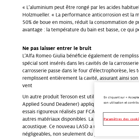
« L’aluminium peut être rongé par les acides habituel
Holzmueller. « La performance anticorrosion est la 
50% de boue en moins, réduit la consommation de pr
avantage : la température du bain est basse, ce qui 
Ne pas laisser entrer le bruit
L’Alfa Romeo Giulia bénéficie également de remplis
spécial sont insérés dans les cavités de la carrosser
carrosserie passe dans le four d’électrophorèse, les
remplissent entièrement la cavité, assurant ainsi son
vent
Un autre produit Teroson est utilisé pour la fabricati
En cliquant sur « Accepte
son utilisation et contrib
Applied Sound Deadener) appliqué par pulvérisation. Il
essais rigoureux réalisés par FCA ont montré que ce 
autres matériaux disponibles. La totalité du Teroson
Paramètres des cook
acoustique. Ce nouveau LASD a un autre point fort :
négligeables, non seulement du point de vue financie