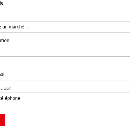
ation
ultatif)
you are not a bot.: