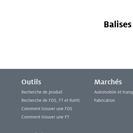
Balises
Menu de bas de page
Outils
Marchés
Recherche de produit
Automobile et trans
Recherche de FDS, FT et RoHS
Fabrication
Comment trouver une FDS
Comment trouver une FT