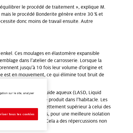
’équilibrer le procédé de traitement », explique M.
, mais le procédé Bonderite génère entre 30 % et
essite donc moins de travail ensuite. Autre
Henkel. Ces moulages en élastomère expansible
emblage dans l’atelier de carrosserie. Lorsque la
prennent jusqu’à 10 fois leur volume d’origine et
ule est en mouvement, ce qui élimine tout bruit de
ur de bruit acrylique liquide aqueux (LASD, Liquid
tion sur le site, analyser
ation de la carrosserie produit dans l’habitacle. Les
rtissement du bruit) nettement supérieur à celui des
es de bitume classiques, pour une meilleure isolation
riser tous les cookies
intervention humaine. Cela a des répercussions non