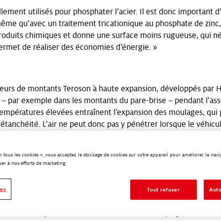
lement utilisés pour phosphater l’acier. Il est donc important d
même qu’avec un traitement tricationique au phosphate de zinc
oduits chimiques et donne une surface moins rugueuse, qui néc
permet de réaliser des économies d’énergie. »
seurs de montants Teroson à haute expansion, développés par 
ie – par exemple dans les montants du pare-brise – pendant l’ass
 températures élevées entraînent l’expansion des moulages, qui 
 étanchéité. L’air ne peut donc pas y pénétrer lorsque le véhic
on de la carrosserie : il s’agit du Teroson AL7154, un amortisse
r tous les cookies », vous acceptez le stockage de cookies sur votre appareil pour améliorer la naviga
uer à nos efforts de marketing.
 a été mis au point par Henkel pour réduire le bruit que la vibr
produit avait un facteur de perte (mesure de la capacité d’amo
 AL7154 utilisé dans la Giulia pèse 10 % de moins que les plaqu
ies
Tout refuser
Auto
 son application peut être entièrement robotisée, sans aucune 
r mais aussi pour la santé et la sécurité des employés.