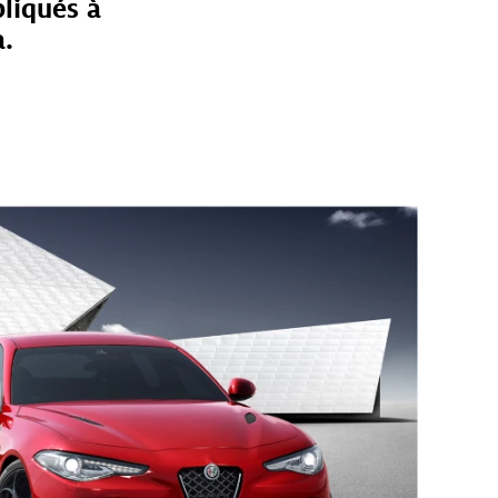
liqués à
a.