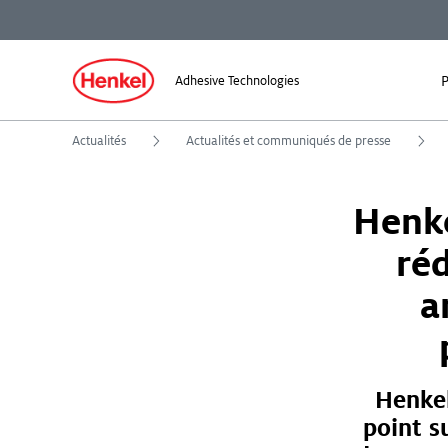
P
Adhesive Technologies
Actualités
Actualités et communiqués de presse
Henke
réd
a
Henkel
point s