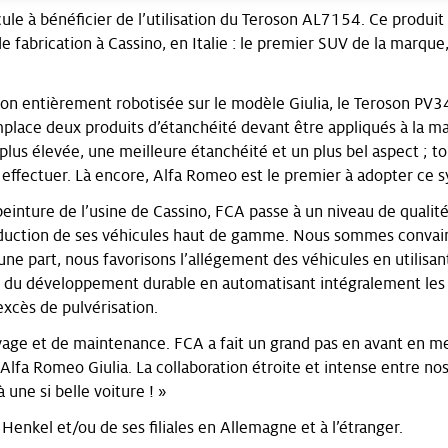
ule à bénéficier de l’utilisation du Teroson AL7154. Ce produit
abrication à Cassino, en Italie : le premier SUV de la marque, b
ion entièrement robotisée sur le modèle Giulia, le Teroson PV
mplace deux produits d’étanchéité devant être appliqués à la main
 plus élevée, une meilleure étanchéité et un plus bel aspect ; t
 effectuer. Là encore, Alfa Romeo est le premier à adopter ce s
peinture de l’usine de Cassino, FCA passe à un niveau de qualit
oduction de ses véhicules haut de gamme. Nous sommes convainc
une part, nous favorisons l’allégement des véhicules en utilisan
eur du développement durable en automatisant intégralement les
excès de pulvérisation.
ettoyage et de maintenance. FCA a fait un grand pas en avant en
lfa Romeo Giulia. La collaboration étroite et intense entre nos 
 une si belle voiture ! »
nkel et/ou de ses filiales en Allemagne et à l’étranger.