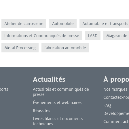
Atelier de carrosserie
Automobile
Automobile et transports
Informations et Communiqués de presse
LASD
Magasin de 
Metal Processing
fabrication automobile
Actualités
À propo
ports
Actualités et communiqués de
Nos marques
presse
Contactez-no
Événements et webinaires
FAQ
Réussites
Développemen
Livres blancs et documents
Comment ach
techniques