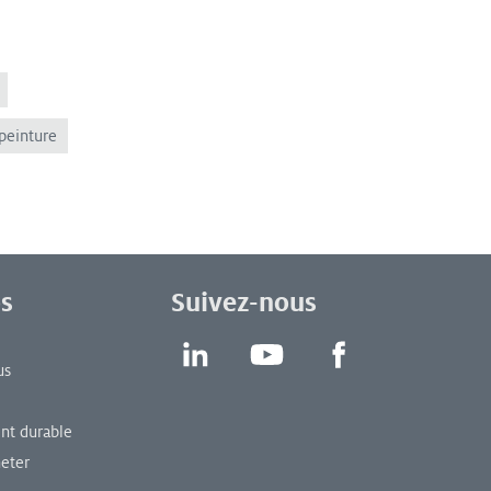
peinture
s
Suivez-nous
LinkedIn
YouTube
Facebook
us
t durable
eter