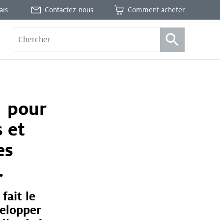
ais
Contactez-nous
Comment acheter
r pour
s et
es
.
fait le
velopper