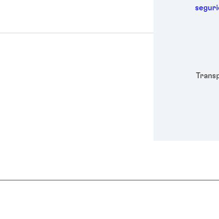
Metal
segur
Embal
Higie
Energ
Semic
Depor
Trans