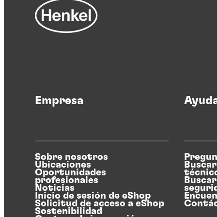
Empresa
Ayud
Sobre nosotros
Pregun
Ubicaciones
Buscar
Oportunidades
técnic
profesionales
Buscar
Noticias
seguri
Inicio de sesión de eShop
Encuen
Solicitud de acceso a eShop
Contá
Sostenibilidad