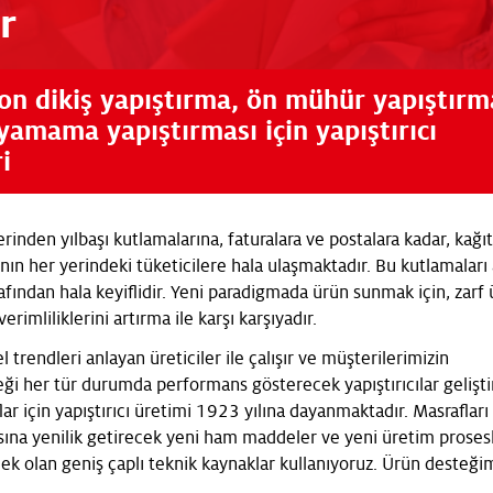
r
on dikiş yapıştırma, ön mühür yapıştırm
yamama yapıştırması için yapıştırıcı
i
inden yılbaşı kutlamalarına, faturalara ve postalara kadar, kağı
nın her yerindeki tüketicilere hala ulaşmaktadır. Bu kutlamaları
rafından hala keyiflidir. Yeni paradigmada ürün sunmak için, zarf ü
erimliliklerini artırma ile karşı karşıyadır.
 trendleri anlayan üreticiler ile çalışır ve müşterilerimizin
eği her tür durumda performans gösterecek yapıştırıcılar geliştir
lar için yapıştırıcı üretimi 1923 yılına dayanmaktadır. Masraflar
asına yenilik getirecek yeni ham maddeler ve yeni üretim prosesl
ek olan geniş çaplı teknik kaynaklar kullanıyoruz. Ürün desteği