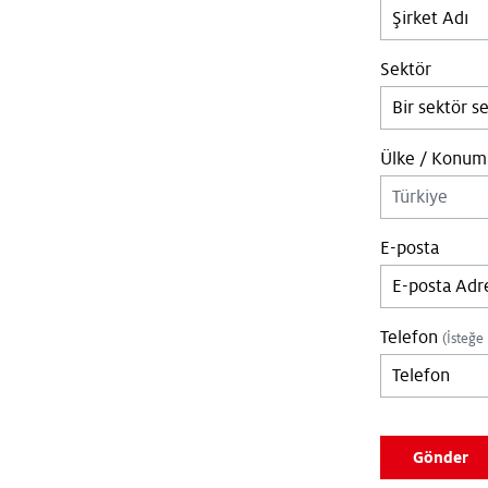
Sektör
Ülke / Konum
E-posta
Telefon
(İsteğe 
Leave empty if 
Gönder