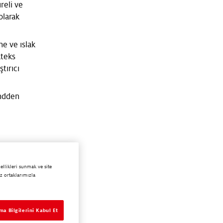
reli ve
olarak
ne ve ıslak
ateks
tırıcı
endden
ellikleri sunmak ve site
iz ortaklarımızla
a Bilgilerini Kabul Et