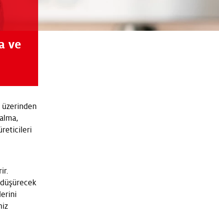
a ve
t üzerinden
 alma,
reticileri
ir.
ı düşürecek
erini
miz