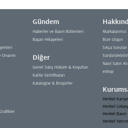
Gündem
Hakkın
Haberler ve Basın Bültenleri
Markalarımız
Başarı Hikayeleri
Bize Ulaşın
şenleri
Sıkça Sorulan
e Onarım
Sürdürülebilir
Diğer
Nasıl Satın Alı
Genel Satış Hüküm & Koşulları
eshop
Kalite Sertifikaları
Kataloglar & Broşürler
Kurums
Henkel Kariye
Henkel Lokasy
Grafikler
Henkel Basın
Henkel Yatırımc