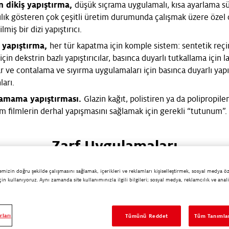
n dikiş yapıştırma,
düşük sıçrama uygulamalı, kısa ayarlama sü
sılık gösteren çok çeşitli üretim durumunda çalışmak üzere özel 
miş bir dizi yapıştırıcı.
n yapıştırma,
her tür kapatma için komple sistem: sentetik reçi
çin dekstrin bazlı yapıştırıcılar, basınca duyarlı tutkallama için l
lar ve contalama ve sıyırma uygulamaları için basınca duyarlı yapış
ları.
amama yapıştırması.
Glazin kağıt, polistiren ya da polipropil
m filmlerin derhal yapışmasını sağlamak için gerekli “tutunum”.
Zarf Uygulamaları
temizin doğru şekilde çalışmasını sağlamak, içerikleri ve reklamları kişiselleştirmek, sosyal medya öz
çin kullanıyoruz. Aynı zamanda site kullanımınızla ilgili bilgileri; sosyal medya, reklamcılık ve anal
dikiş
rları
Tümünü Reddet
Tüm Tanımlam