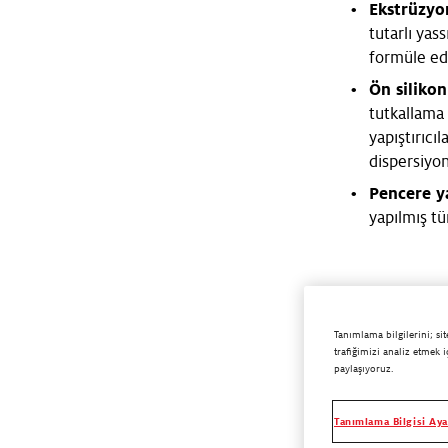
Ekstrüzyo
tutarlı yas
formüle edil
Ön siliko
tutkallama i
yapıştırıcı
dispersiyon
Pencere y
yapılmış tü
Tanımlama bilgilerini; si
trafiğimizi analiz etmek i
paylaşıyoruz.
Ekstrüzyon 
Tanımlama Bilgisi Aya
Ön mühür