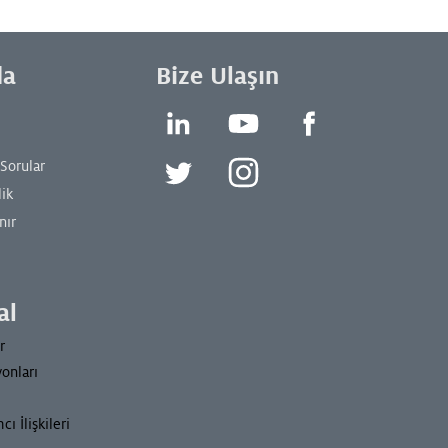
da
Bize Ulaşın
LinkedIn
YouTube
Facebook
 Sorular
Twitter
Instagram
lik
nır
al
r
onları
ı İlişkileri