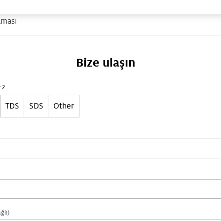
aması
Bize ulaşın
r?
TDS
SDS
Other
ğlı)