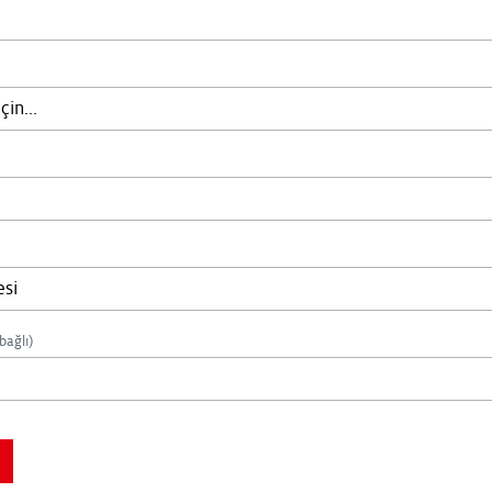
bağlı)
you are not a bot.: