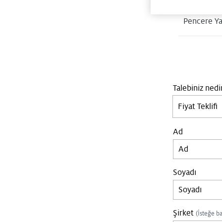
Pencere Y
Talebiniz nedi
Fiyat Teklifi
Ad
Soyadı
Şirket
(İsteğe ba