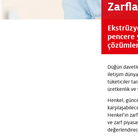
Zarfla
Ekstrüzy
pencere 
çözümler
Düğün davetler
iletişim dünya
tüketiciler ta
üretkenlik ve v
Henkel, güncel
karşılaşabilec
Henkel’in zarf
ve zarf piyas
değerlendirec