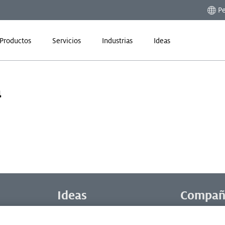
Pe
Productos
Servicios
Industrias
Ideas
a
Ideas
Compañ
paración
Noticias y Notas de Prensa
Nuestras mar