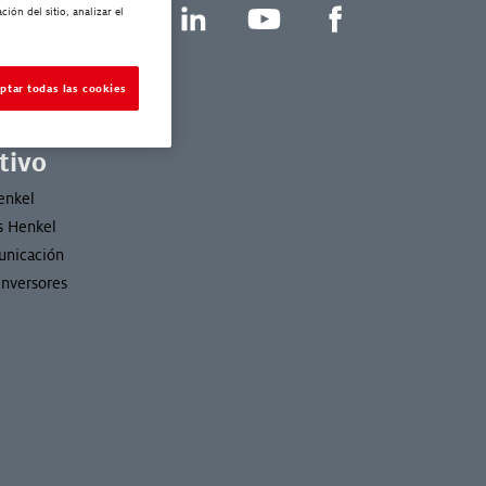
ión del sitio, analizar el
LinkedIn
YouTube
Facebook
cuentes
d
ptar todas las cookies
r
tivo
enkel
s Henkel
unicación
Inversores