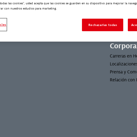
Historias de Éxito
Contacto
 todas las cookies”, usted acepta que las cookies se guarden en su dispositivo para mejorar la navegac
ar con nuestros estudios para marketing.
Preguntas fre
Sustenibilida
Otro
kies
Rechazarlas todas
Ace
Cómo compra
Certificados del Sistema de Gestión
Corpora
Carreras en H
Localizacione
Prensa y Com
Relación con 