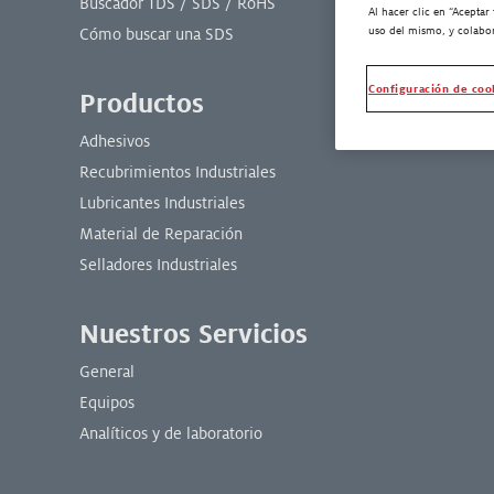
Buscador TDS / SDS / RoHS
Al hacer clic en “Aceptar
Fabricación
uso del mismo, y colabor
Cómo buscar una SDS
Configuración de coo
Productos
Adhesivos
Recubrimientos Industriales
Lubricantes Industriales
Material de Reparación
Selladores Industriales
Nuestros Servicios
General
Equipos
Analíticos y de laboratorio