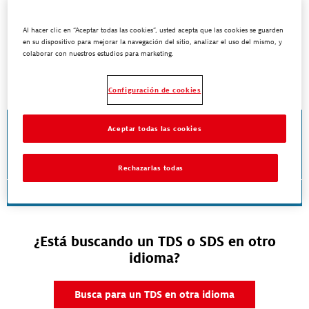
Leer más
Al hacer clic en “Aceptar todas las cookies”, usted acepta que las cookies se guarden
en su dispositivo para mejorar la navegación del sitio, analizar el uso del mismo, y
colaborar con nuestros estudios para marketing.
Documentos y Descargas
Configuración de cookies
Hoja de Datos Técnicos
Aceptar todas las cookies
LOCTITE® ECCOBOND E 3200
Rechazarlas todas
Descargar TDS
¿Está buscando un TDS o SDS en otro
idioma?
Busca para un TDS en otra idioma