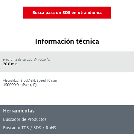
Busca para un SDS en otra idioma
Información técnica
Programa de curado, @ 100.0 °C
20.0 min
Viscosidad, Brookfield, Speed 10 rpm
150000.0 mPa.s (cP)
Menú de pie de página
Herramientas
Buscador de Productos
Buscador TDS / SDS / RoHS