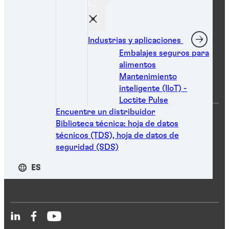
Buscar una hoja de datos técnicos (TDS)
Buscar una hoja de datos de seguridad (SDS)
Encuentre un distribuidor
Contáctenos
Industrias y aplicaciones
Embalajes seguros para
alimentos
Centro de recursos
Mantenimiento
inteligente (IIoT) -
Loctite Pulse
Encuentre un distribuidor
Búsqueda de producto
Biblioteca técnica: hoja de datos
Biblioteca técnica
técnicos (TDS), hoja de datos de
seguridad (SDS)
ES
Redes sociales