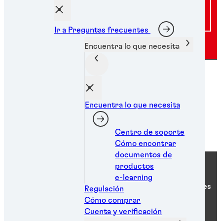
Visitar el centro de soporte
Ir a Preguntas frecuentes
Encuentra lo que necesita
Henkel proporciona una versión
parcialmente traducida
automáticamente de este sitio web
Encuentra lo que necesita
en otros idiomas además del inglés
(lea más
enlace a la página de
Centro de soporte
detalles
).
Cómo encontrar
documentos de
productos
e-learning
Henkel Adhesive Technologies
Regulación
Cómo comprar
Cuenta y verificación