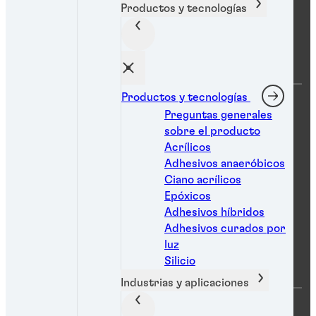
Productos y tecnologías
Empresa
Productos y tecnologías
Sobre nosotros
Ubicaciones
Preguntas generales
Oportunidades profesionales
sobre el producto
Noticias
Inicio de sesión de eShop
Acrílicos
Solicitud de acceso a eShop
Adhesivos anaeróbicos
Sostenibilidad
Centros de innovación globales
Ciano acrílicos
Epóxicos
Adhesivos híbridos
Adhesivos curados por
Ayuda
luz
Silicio
Industrias y aplicaciones
Preguntas frecuentes