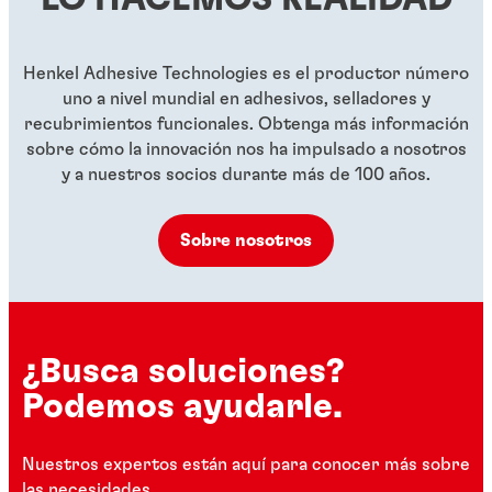
...
...
Henkel Adhesive Technologies es el productor número
uno a nivel mundial en adhesivos, selladores y
recubrimientos funcionales. Obtenga más información
sobre cómo la innovación nos ha impulsado a nosotros
y a nuestros socios durante más de 100 años.
Sobre nosotros
¿Busca soluciones?
Podemos ayudarle.
Nuestros expertos están aquí para conocer más sobre
las necesidades.