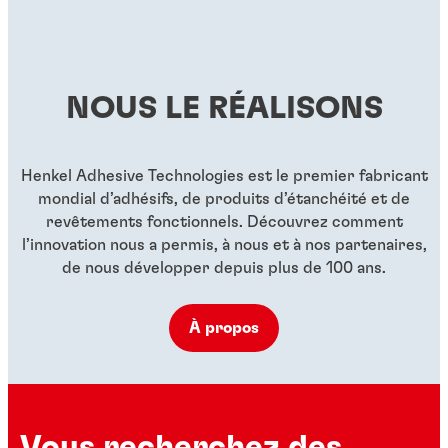
boulons
...
très haute résistance à la température
...
...
...
...
...
NOUS LE RÉALISONS
...
Henkel Adhesive Technologies est le premier fabricant
mondial d’adhésifs, de produits d’étanchéité et de
revêtements fonctionnels. Découvrez comment
l’innovation nous a permis, à nous et à nos partenaires,
de nous développer depuis plus de 100 ans.
À propos
Vous recherchez des