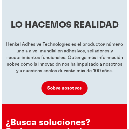
tornillos grandes
...
...
...
...
LO HACEMOS REALIDAD
...
...
...
Henkel Adhesive Technologies es el productor número
uno a nivel mundial en adhesivos, selladores y
recubrimientos funcionales. Obtenga más información
sobre cómo la innovación nos ha impulsado a nosotros
y a nuestros socios durante más de 100 años.
Sobre nosotros
¿Busca soluciones?