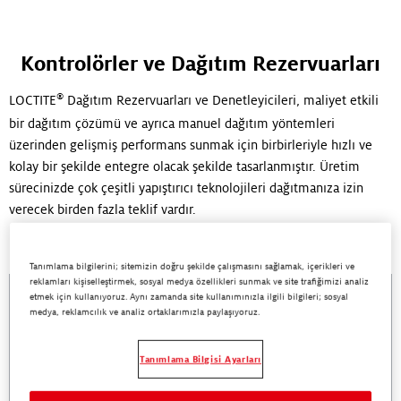
Kontrolörler ve Dağıtım Rezervuarları
®
LOCTITE
Dağıtım Rezervuarları ve Denetleyicileri, maliyet etkili
bir dağıtım çözümü ve ayrıca manuel dağıtım yöntemleri
üzerinden gelişmiş performans sunmak için birbirleriyle hızlı ve
kolay bir şekilde entegre olacak şekilde tasarlanmıştır. Üretim
sürecinizde çok çeşitli yapıştırıcı teknolojileri dağıtmanıza izin
verecek birden fazla teklif vardır.
Tanımlama bilgilerini; sitemizin doğru şekilde çalışmasını sağlamak, içerikleri ve
reklamları kişiselleştirmek, sosyal medya özellikleri sunmak ve site trafiğimizi analiz
etmek için kullanıyoruz. Aynı zamanda site kullanımınızla ilgili bilgileri; sosyal
LOCTITE® RC30 Manual Reservoir
medya, reklamcılık ve analiz ortaklarımızla paylaşıyoruz.
Tanımlama Bilgisi Ayarları