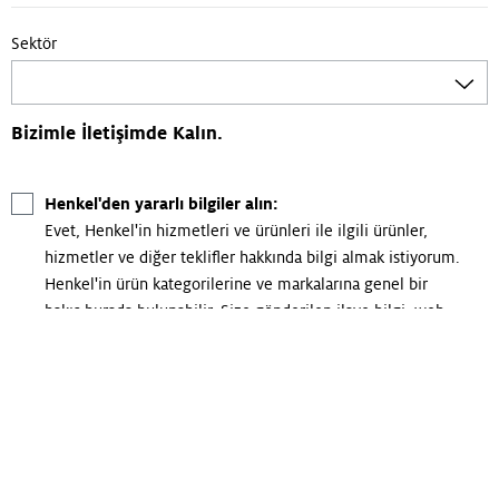
Sektör
Bizimle İletişimde Kalın.
Henkel'den yararlı bilgiler alın:
Evet, Henkel'in hizmetleri ve ürünleri ile ilgili ürünler,
hizmetler ve diğer teklifler hakkında bilgi almak istiyorum.
Henkel'in ürün kategorilerine ve markalarına genel bir
bakış burada bulunabilir. Size gönderilen ilave bilgi, web
seminerleri ve diğer etkinlikler dahil olmak üzere eğitim
fırsatlarının yanı sıra, teknik incelemeler, broşürler ve diğer
faydalı materyaller, haberler ve ilginç bilgiler ve hikayeler
gibi yararlı makaleler ve bilgiler içerebilir.
Onayımı her an, gelecekte geçerli olmak üzere, geri çekebilirim.
Onayın geri alınması, geri çekilmeden önce yürütülen veri