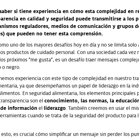
saber si tiene experiencia en cómo esta complejidad en r
parencia en calidad y seguridad puede transmitirse a los p
ganismos reguladores, medios de comunicación y grupos d
s) que pueden no tener esta comprensión.
mo uno de los mayores desafíos hoy en día y no se limita solo a
los productos de cuidado personal. Con una sociedad cada vez 
los próximos "me gusta", es un desafío traer mensajes complej
o o negro.
nemos experiencia con este tipo de complejidad en nuestro tr
mentaria, ya que desempeñamos un papel de liderazgo en la indu
limentos. En seguridad alimentaria, los elementos principales p
 transparencia son el
conocimiento, las normas, la educación
 de información
el
liderazgo
. También creemos en usar el m
erramientas cuando se trata de la seguridad del producto para l
 esto, es crucial cómo simplificar un mensaje sin perder los pu