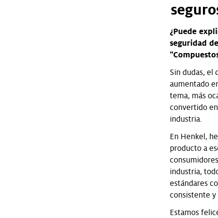
seguros
¿Puede expli
seguridad de
"Compuestos 
Sin dudas, el 
aumentado en 
tema, más oca
convertido en
industria.
En Henkel, he
producto a esc
consumidores 
industria, to
estándares co
consistente y
Estamos felic