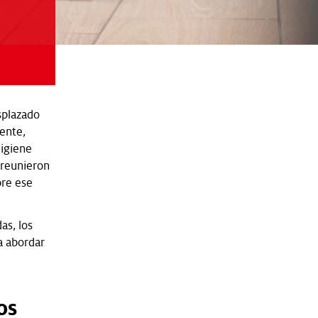
splazado
ente,
higiene
 reunieron
bre ese
as, los
a abordar
os