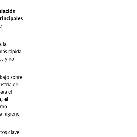
elación
rincipales
e
 la
más rápida,
os y no
abajo sobre
stria del
ara el
, el
ismo
a higiene
ntos clave