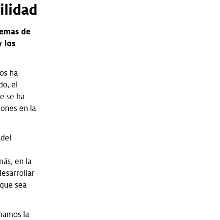
ilidad
temas de
 los
tos ha
do, el
e se ha
iones en la
 del
ás, en la
esarrollar
 que sea
mamos la