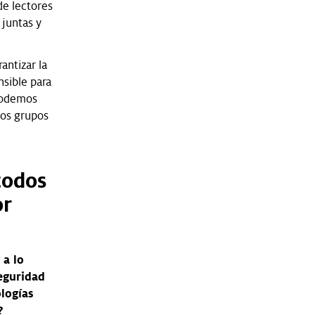
de lectores
 juntas y
antizar la
sible para
 podemos
los grupos
todos
or
 a lo
seguridad
logías
?