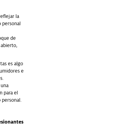
flejar la
o personal
foque de
 abierto,
tas es algo
sumidores e
s.
 una
n para el
 personal.
esionantes