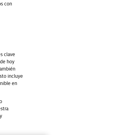
os con
s clave
 de hoy
también
sto incluye
enible en
lo
stra
y