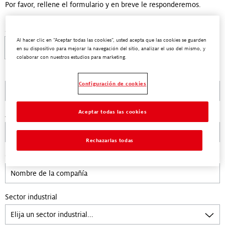
Por favor, rellene el formulario y en breve le responderemos.
¿Qué te gustaría solicitar?
Al hacer clic en “Aceptar todas las cookies”, usted acepta que las cookies se guarden
Precio
TDS
SDS
Otro
en su dispositivo para mejorar la navegación del sitio, analizar el uso del mismo, y
colaborar con nuestros estudios para marketing.
Nombre
Configuración de cookies
Aceptar todas las cookies
Apellidos
Rechazarlas todas
Compañía
(Opcional)
Sector industrial