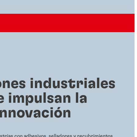
ones industriales
e impulsan la
innovación
strias con adhesivos, selladores y recubrimientos