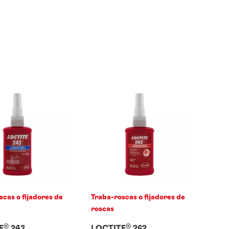
scas o fijadores de
Traba-roscas o fijadores de
roscas
®
®
E
243
LOCTITE
262