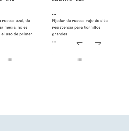
...
e roscas azul, de
Fijador de roscas rojo de alta
ia media, no es
resistencia para tornillos
 el uso de primer
grandes
...
scas o fijadores de
Traba-roscas o fijadores de
roscas