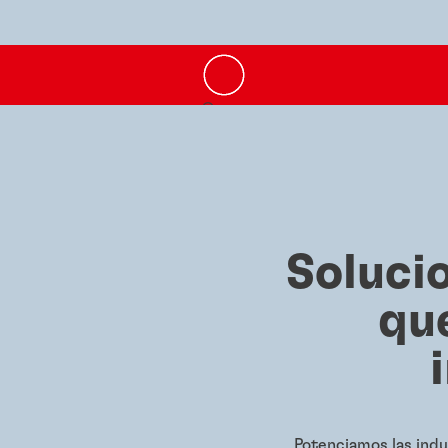
Soluci
qu
Potenciamos las indu