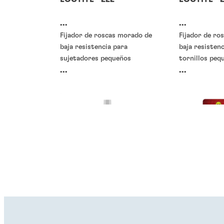
...
...
Fijador de roscas morado de
Fijador de ro
baja resistencia para
baja resisten
sujetadores pequeños
tornillos peq
...
...
Traba-roscas o fijadores de
Traba-roscas 
roscas
roscas
Traba-roscas o fijadores de