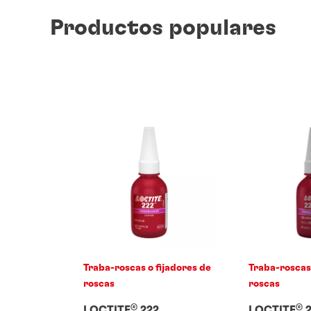
Productos populares
Traba-roscas o fijadores de
Traba-roscas 
roscas
roscas
®
®
LOCTITE
222
LOCTITE
2