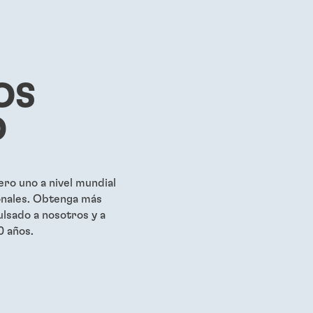
®
71
LOCTITE
272
LOCTIT
...
...
cas rojo de alta
Fijador de roscas rojo, de
Fijador d
baja viscosidad
alta resistencia, resistente a
resistenc
OS
altas temperaturas
rápido si
...
...
D
ro uno a nivel mundial
onales. Obtenga más
lsado a nosotros y a
0 años.