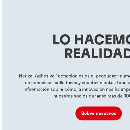
roscas
®
®
LOCTITE
263
LOCTITE
2
®
LOCTITE
290
...
...
Líquido fijador de roscas
Fijador de ros
...
rojo, de alta resistencia y sin
resistencia y 
Fijador de roscas verde de
LO HACEM
primer
grado capilar
...
...
REALIDA
...
Henkel Adhesive Technologies es el productor núme
en adhesivos, selladores y recubrimientos funci
información sobre cómo la innovación nos ha impu
nuestros socios durante más de 10
Sobre nosotros