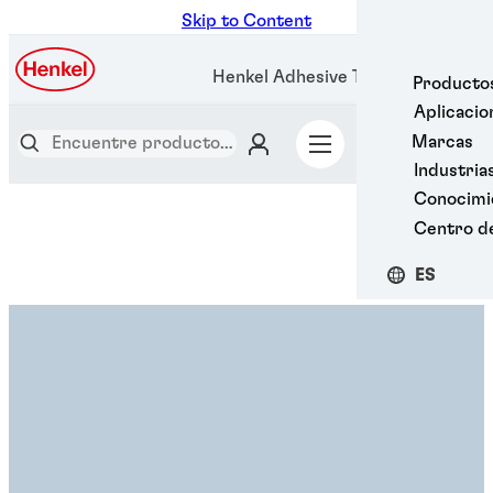
Skip to Content
Henkel Adhesive Technologies
Producto
Aplicacio
Marcas
Industria
Conocimi
Centro d
ES