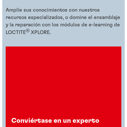
Amplíe sus conocimientos con nuestros
recursos especializados, o domine el ensamblaje
y la reparación con los módulos de e-learning de
®
LOCTITE
XPLORE.
Conviértase en un experto