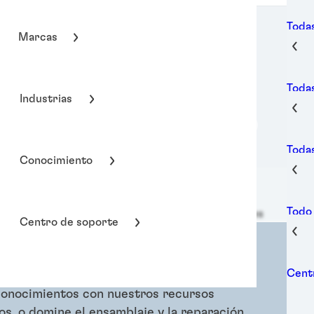
Todas
Marcas
Toda
Industrias
Todas
Conocimiento
Todo
Henkel Adhesive Technologies
Centro de soporte
Cent
conocimientos con nuestros recursos
os, o domine el ensamblaje y la reparación