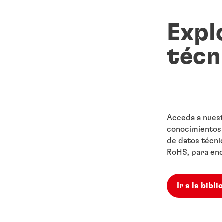
Expl
técn
Acceda a nuest
conocimientos 
de datos técni
RoHS, para enc
Ir a la bibl