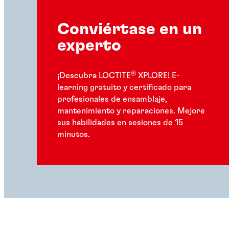
Conviértase en un
experto
®
¡Descubra LOCTITE
XPLORE! E-
learning gratuito y certificado para
profesionales de ensamblaje,
mantenimiento y reparaciones. Mejore
sus habilidades en sesiones de 15
minutos.