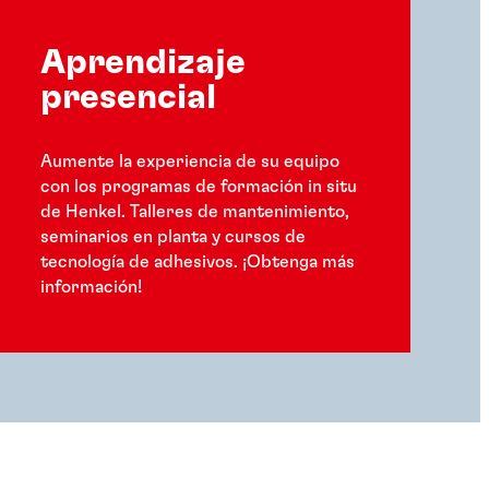
Aprendizaje
presencial
Aumente la experiencia de su equipo
con los programas de formación in situ
de Henkel. Talleres de mantenimiento,
seminarios en planta y cursos de
tecnología de adhesivos. ¡Obtenga más
información!