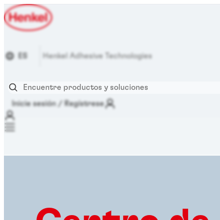
ES
Henkel Adhesive Technologies
Inicie sesión / Regístrese