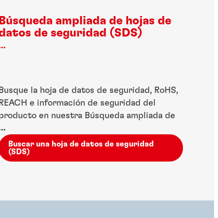
Búsqueda ampliada de hojas de
datos de seguridad (SDS)
...
Busque la hoja de datos de seguridad, RoHS,
REACH e información de seguridad del
producto en nuestra Búsqueda ampliada de
...
hojas de datos de seguridad (SDS).
Buscar una hoja de datos de seguridad
(SDS)