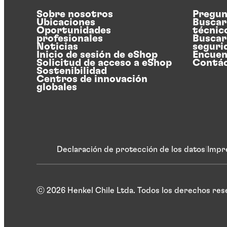
Sobre nosotros
Pregun
Ubicaciones
Buscar
Oportunidades
técnic
profesionales
Buscar
Noticias
seguri
Inicio de sesión de eShop
Encuen
Solicitud de acceso a eShop
Contá
Sostenibilidad
Centros de innovación
globales
Declaración de protección de los datos
Impr
ⓒ 2026 Henkel Chile Ltda. Todos los derechos re