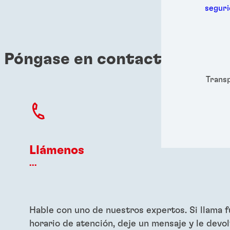
Metal
segur
Embal
Higie
Energ
Semic
? Póngase en contacto con no
Depor
Trans
Llámenos
...
Hable con uno de nuestros expertos. Si llama f
horario de atención, deje un mensaje y le dev