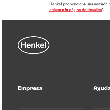
Henkel proporciona una versión p
enlace a la página de detalles
).
Empresa
Ayud