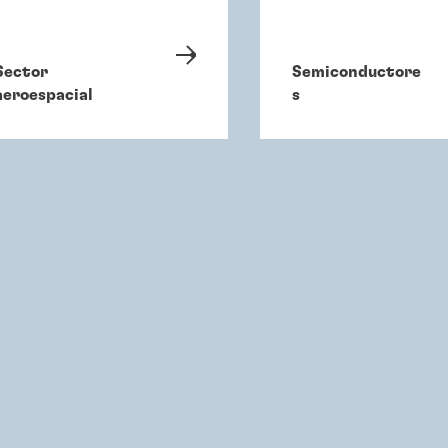
Sector
Semiconductore
aeroespacial
s