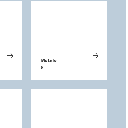
Metale
s