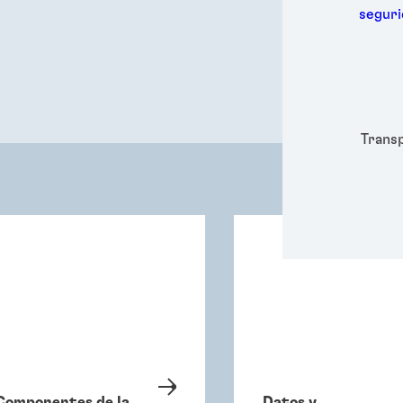
Metal
segur
Embal
Higie
Energ
Semic
Depor
Trans
Componentes de la
Datos y