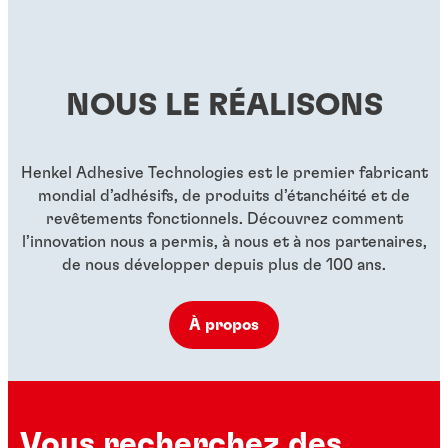
...
moyenne, utilisable sans activateur
Pâte bloqueur de filets rouge à haute viscosité et
...
boulons
...
très haute résistance à la température
...
...
...
NOUS LE RÉALISONS
...
...
...
Henkel Adhesive Technologies est le premier fabricant
mondial d’adhésifs, de produits d’étanchéité et de
revêtements fonctionnels. Découvrez comment
l’innovation nous a permis, à nous et à nos partenaires,
de nous développer depuis plus de 100 ans.
À propos
Vous recherchez des