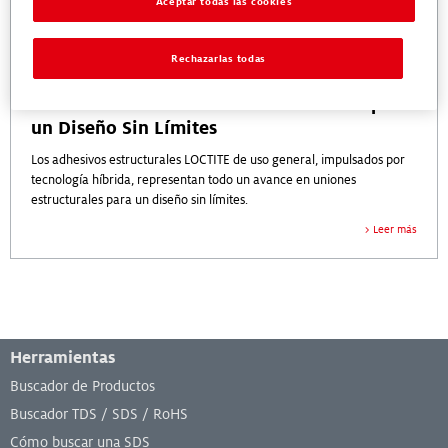
Aceptar todas las cookies
Rechazarlas todas
Adhesivos Estructurales de Uso General para
un Diseño Sin Límites
Los adhesivos estructurales LOCTITE de uso general, impulsados por
tecnología híbrida, representan todo un avance en uniones
estructurales para un diseño sin límites.
Leer más
Menú de pie de página
Herramientas
Buscador de Productos
Buscador TDS / SDS / RoHS
Cómo buscar una SDS