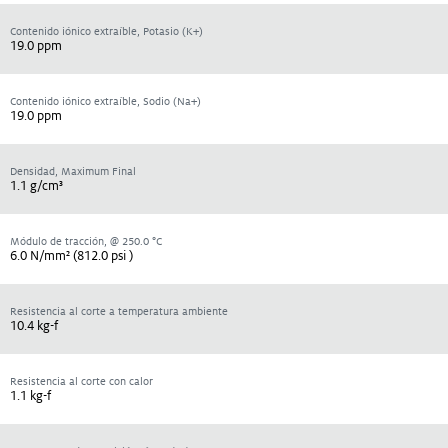
Contenido iónico extraíble, Potasio (K+)
19.0 ppm
Contenido iónico extraíble, Sodio (Na+)
19.0 ppm
Densidad, Maximum Final
1.1 g/cm³
Módulo de tracción, @ 250.0 °C
6.0 N/mm² (812.0 psi )
Resistencia al corte a temperatura ambiente
10.4 kg-f
Resistencia al corte con calor
1.1 kg-f