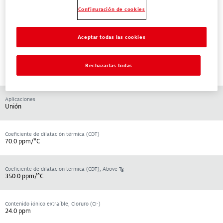
Configuración de cookies
Busca para un SDS en otra idioma
Aceptar todas las cookies
Rechazarlas todas
Información técnica
Aplicaciones
Unión
Coeficiente de dilatación térmica (CDT)
70.0 ppm/°C
Coeficiente de dilatación térmica (CDT), Above Tg
350.0 ppm/°C
Contenido iónico extraíble, Cloruro (CI-)
24.0 ppm