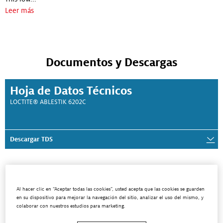
Leer más
Documentos y Descargas
Hoja de Datos Técnicos
LOCTITE® ABLESTIK 6202C
Descargar TDS
¿Está buscando un TDS o SDS en otro
idioma?
Al hacer clic en “Aceptar todas las cookies”, usted acepta que las cookies se guarden
en su dispositivo para mejorar la navegación del sitio, analizar el uso del mismo, y
colaborar con nuestros estudios para marketing.
Busca para un TDS en otra idioma