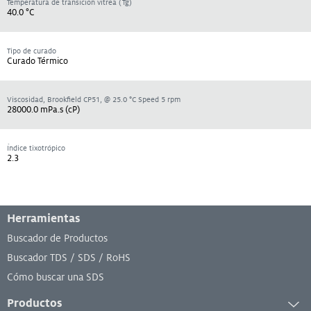
Temperatura de transición vítrea (Tg)
40.0 °C
Tipo de curado
Curado Térmico
Viscosidad, Brookfield CP51, @ 25.0 °C Speed 5 rpm
28000.0 mPa.s (cP)
Índice tixotrópico
2.3
Menú de pie de página
Herramientas
Buscador de Productos
Buscador TDS / SDS / RoHS
Cómo buscar una SDS
Productos