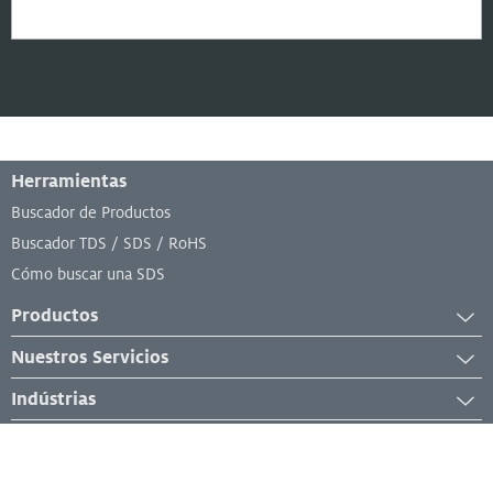
Menú de pie de página
Herramientas
Buscador de Productos
Buscador TDS / SDS / RoHS
Cómo buscar una SDS
Productos
Adhesivos
Nuestros Servicios
Recubrimientos Industriales
General
Indústrias
Lubricantes Industriales
Equipos
Mantenimiento y Reparación Industrial
Material de Reparación
Ideas
Analíticos y de laboratorio
Fabricación
Selladores Industriales
Noticias y Notas de Prensa
Otro