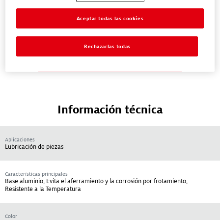
idioma?
Aceptar todas las cookies
Busca para un TDS en otra idioma
Rechazarlas todas
Busca para un SDS en otra idioma
Información técnica
Aplicaciones
Lubricación de piezas
Características principales
Base aluminio, Evita el aferramiento y la corrosión por frotamiento,
Resistente a la Temperatura
Color