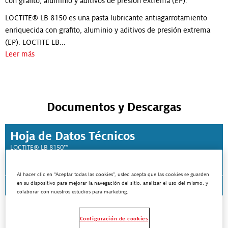
con grafito, aluminio y aditivos de presión extrema (EP).
LOCTITE® LB 8150 es una pasta lubricante antiagarrotamiento
enriquecida con grafito, aluminio y aditivos de presión extrema
(EP). LOCTITE LB...
Leer más
Documentos y Descargas
Hoja de Datos Técnicos
LOCTITE® LB 8150™
Al hacer clic en “Aceptar todas las cookies”, usted acepta que las cookies se guarden
en su dispositivo para mejorar la navegación del sitio, analizar el uso del mismo, y
Descargar TDS
colaborar con nuestros estudios para marketing.
Configuración de cookies
¿Está buscando un TDS o SDS en otro