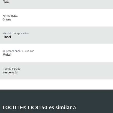
Plata
Forma física
Grasa
Método de aplicación
Pincel
Se recomienda su uso con
Metal
Tipo de curado
Sin curado
LOCTITE® LB 8150 es similar a