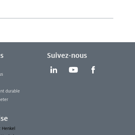
s
Suivez-nous
LinkedIn
YouTube
Facebook
us
t durable
eter
ise
z Henkel