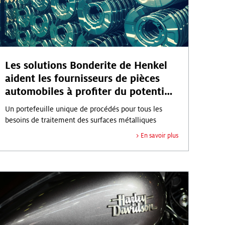
Les solutions Bonderite de Henkel
aident les fournisseurs de pièces
automobiles à profiter du potentiel
de croissance lié à la tendance de
Un portefeuille unique de procédés pour tous les
l’allégement des métaux.
besoins de traitement des surfaces métalliques
oir plus
En savoir plus