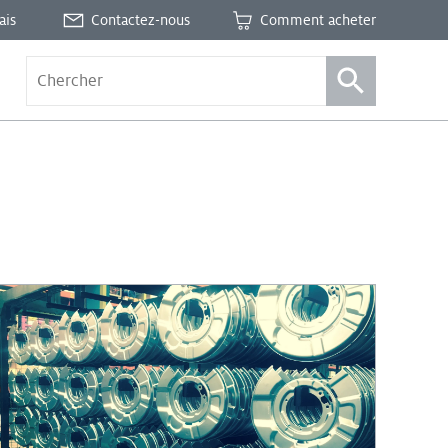
ais
Contactez-nous
Comment acheter
s
n
E et