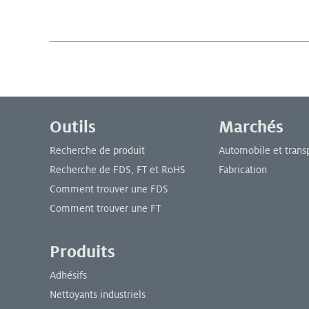
Menu de bas de page
Outils
Marchés
Recherche de produit
Automobile et trans
Recherche de FDS, FT et RoHS
Fabrication
Comment trouver une FDS
Comment trouver une FT
Produits
Adhésifs
Nettoyants industriels