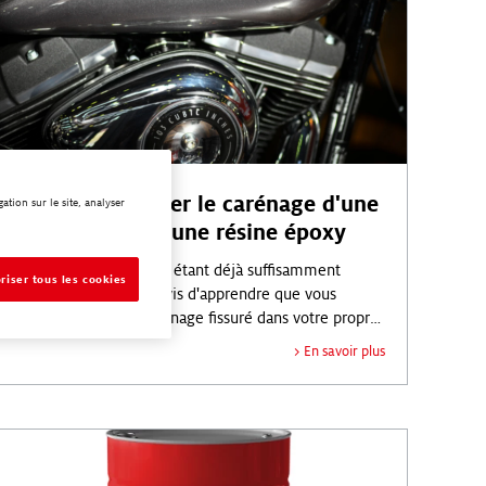
Comment réparer le carénage d'une
tion sur le site, analyser
moto à l’aide d'une résine époxy
L’entretien d'une moto étant déjà suffisamment
riser tous les cookies
coûteux, vous serez ravis d'apprendre que vous
pouvez réparer un carénage fissuré dans votre propre
garage pour moins de 500 .
En savoir plus