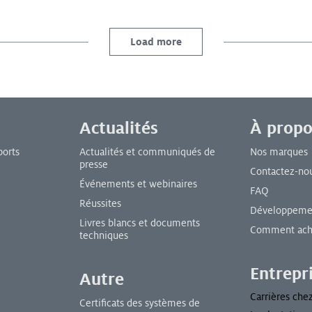
Load more
Actualités
À propo
ports
Actualités et communiqués de
Nos marques
presse
Contactez-no
Événements et webinaires
FAQ
Réussites
Développemen
Livres blancs et documents
Comment ach
techniques
Entrepr
Autre
Carrières che
Certificats des systèmes de