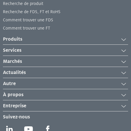
Recherche de produit
Recherche de FDS, FT et RoHS
Comment trouver une FDS
Comment trouver une FT
Produits
Adhésifs
Services
Nettoyants industriels
Services
Marchés
Revêtements industriels
Services d'équipement
Automobile et transports
Lubrifiants Industriels
Actualités
Services de laboratoire et d'analyse
Fabrication
Produits d'étanchéité industriels
Actualités et communiqués de presse
Autre
Événements et webinaires
Certificats des systèmes de management
À propos
Réussites
Nos marques
Livres blancs et documents techniques
Entreprise
Contactez-nous
Carrières chez Henkel
Suivez-nous
FAQ
Implantations Henkel
Développement durable
Relations Presse
LinkedIn
YouTube
Facebook