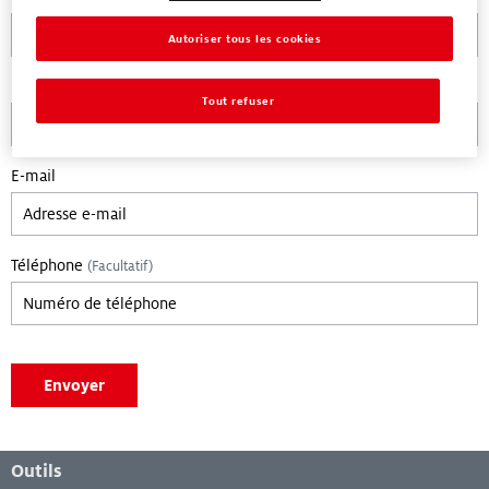
Autoriser tous les cookies
Pays / Localisation
Tout refuser
E-mail
Téléphone
(Facultatif)
Leave empty if you are not a bot:
Envoyer
Menu de bas de page
Outils