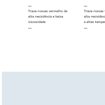
...
...
Trava-roscas vermelho de
Trava-roscas 
alta resistência e baixa
alta resistênc
viscosidade
a altas temp
...
...