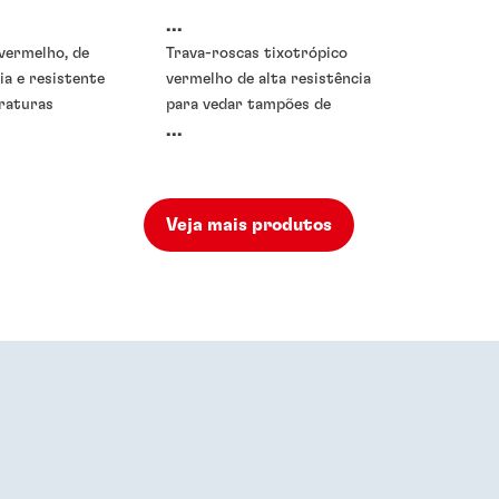
...
vermelho, de
Trava-roscas tixotrópico
ia e resistente
vermelho de alta resistência
eraturas
para vedar tampões de
...
núcleo
Veja mais produtos