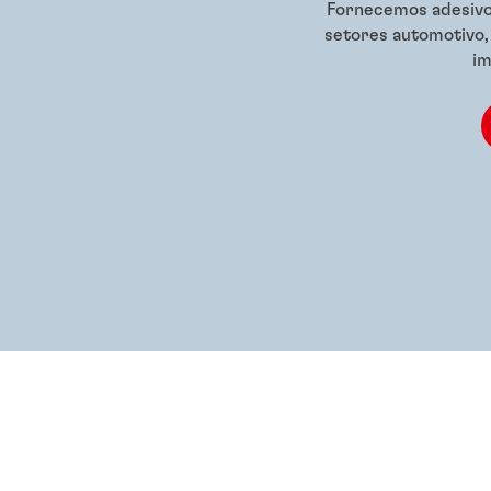
Fornecemos adesivo
setores automotivo,
im