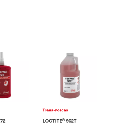
Trava-roscas
®
72
LOCTITE
962T