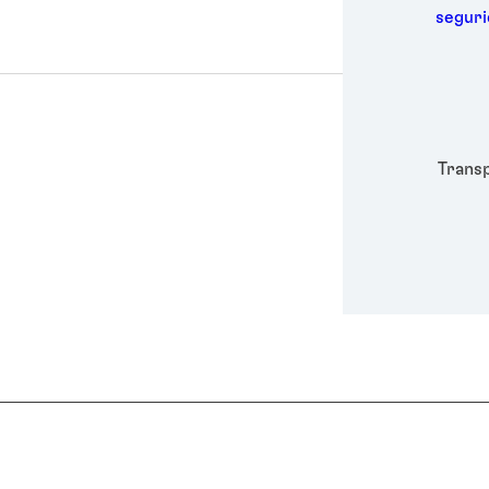
Metal
segur
Embal
Higie
Energ
Semic
Depor
Trans