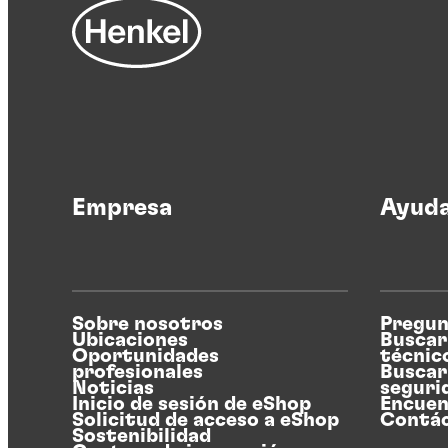
Empresa
Ayud
Sobre nosotros
Pregun
Ubicaciones
Buscar
Oportunidades
técnic
profesionales
Buscar
Noticias
seguri
Inicio de sesión de eShop
Encuen
Solicitud de acceso a eShop
Contá
Sostenibilidad