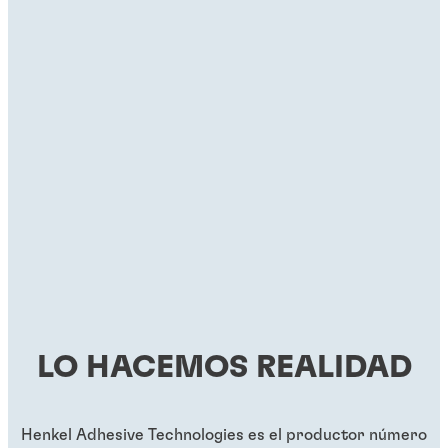
Traba-roscas o fijadores de roscas
®
LOCTITE
271
...
Fijador de roscas rojo de alta resistencia y baja
viscosidad
LO HACEMOS REALIDAD
...
Henkel Adhesive Technologies es el productor número