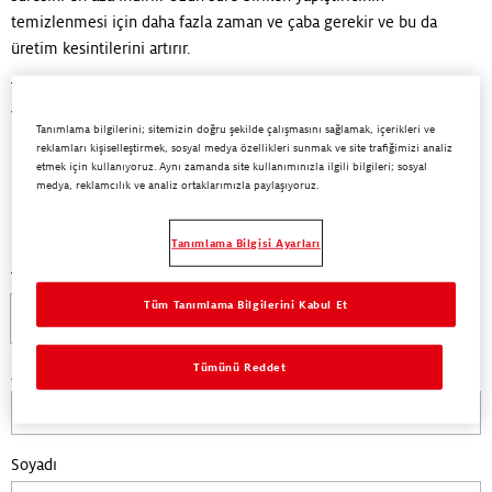
temizlenmesi için daha fazla zaman ve çaba gerekir ve bu da
üretim kesintilerini artırır.
Temizleyici teklifimiz hakkında daha fazla bilgiye mi ihtiyacınız
var? Paketleme yapıştırıcıları uzmanlarımızla iletişime geçin!
Tanımlama bilgilerini; sitemizin doğru şekilde çalışmasını sağlamak, içerikleri ve
reklamları kişiselleştirmek, sosyal medya özellikleri sunmak ve site trafiğimizi analiz
etmek için kullanıyoruz. Aynı zamanda site kullanımınızla ilgili bilgileri; sosyal
medya, reklamcılık ve analiz ortaklarımızla paylaşıyoruz.
Bize ulaşın
Tanımlama Bilgisi Ayarları
Talebiniz nedir?
Tüm Tanımlama Bilgilerini Kabul Et
Fiyat Teklifi
TDS
SDS
Other
Tümünü Reddet
Ad
Soyadı