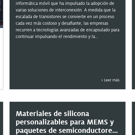
informática móvil que ha impulsado la adopción de
varias soluciones de interconexión. A medida que la
escalada de transistores se convierte en un proceso
cada vez más costoso y desafiante, las empresas
recurren a tecnologías avanzadas de encapsulado para
continuar impulsando el rendimiento y la
funcionalidad según las demandas del mercado.
La tecnología móvil seguirá siendo un factor clave en
la industria de la electrónica. La tendencia hacia
factores de formas más pequeños, mayor conteo de
E/S para aumentar la densidad y el rendimiento, y un
menor costo de propiedad impulsará soluciones
alternativas que requieran materiales innovadores
Leer más
que den lugar a la próxima generación de paquetes
electrónicos.
En este seminario web, trataremos sobre la amplia
gama de soluciones de llenado bajo nivel de Henkel,
que incluyen el llenado bajo nivel capilar (CUF), la
Materiales de silicona
pasta no conductora (NCP) y...
personalizables para MEMS y
paquetes de semiconductores