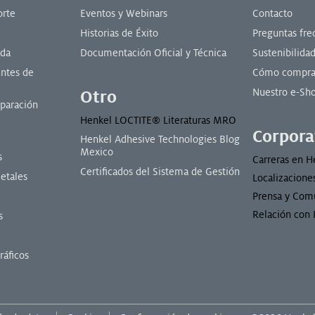
orte
Eventos y Webinars
Contacto
Historias de Éxito
Preguntas fre
ada
Documentación Oficial y Técnica
Sustenibilida
ntes de
Cómo compra
Nuestro e-Sh
Otro
paración
Henkel LOCTITE® Literaturas MRO
Corpora
Henkel Adhesive Technologies Blog
Mexico
s
Carreras en H
Certificados del Sistema de Gestión
etales
Localizacione
Prensa y Com
Relación con 
s
ráficos