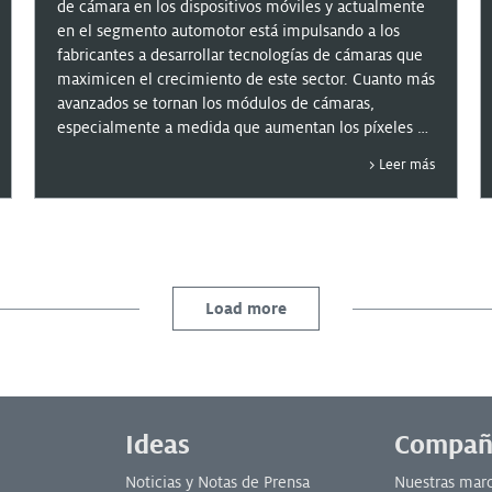
de cámara en los dispositivos móviles y actualmente
en el segmento automotor está impulsando a los
fabricantes a desarrollar tecnologías de cámaras que
maximicen el crecimiento de este sector. Cuanto más
avanzados se tornan los módulos de cámaras,
especialmente a medida que aumentan los píxeles y
la cantidad de lentes, se emplea una técnica
Leer más
diferente llamada Alineación Activa, que requiere
adhesivos de curado doble con capacidades de curado
térmico y UV para la unión adhesiva del soporte de la
lente al sustrato.
Load more
Ideas
Compañ
Noticias y Notas de Prensa
Nuestras mar