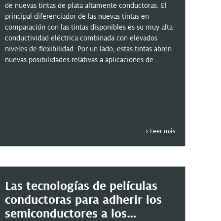
de nuevas tintas de plata altamente conductoras. El
principal diferenciador de las nuevas tintas en
comparación con las tintas disponibles es su muy alta
conductividad eléctrica combinada con elevados
niveles de flexibilidad. Por un lado, estas tintas abren
nuevas posibilidades relativas a aplicaciones de
impresión electrónica y, por otro lado, ofrecen la
Autor: Sharona Sente
posibilidad de reducir significativamente el costo
total de propiedad en las aplicaciones de impresión
existentes al reducir el ancho y/o el alto del carril.
Comience ahora y averigüe más acerca de estas
nuevas tintas de plata flexibles, altamente
Leer más
conductoras y sustentables.
Las tecnologías de películas
conductoras para adherir los
semiconductores a los