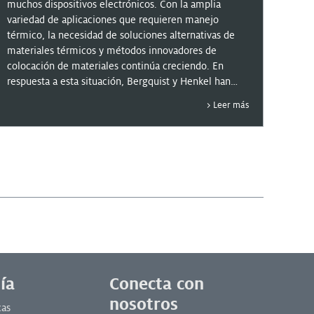
de los dispositivos
muchos dispositivos electrónicos. Con la amplia
variedad de aplicaciones que requieren manejo
electrónicos
térmico, la necesidad de soluciones alternativas de
materiales térmicos y métodos innovadores de
colocación de materiales continúa creciendo. En
respuesta a esta situación, Bergquist y Henkel han
desarrollado y suministran una amplia gama de
Uno de esos materiales son los rellenadores de
Leer más
materiales de interfaz termoconductores y muy
espacios mediante dosificación basados en polímeros
eficientes, flexibles y fáciles de manejar para
con características únicas, especialmente diseñados
satisfacer las necesidades actuales y futuras para
para un manejo térmico superior y para conferir
enfriar eficazmente los sistemas electrónicos que
flexibilidad al conjunto de componentes. Los
garanticen la fiabilidad a largo plazo.
rellenadores de espacios de curado in situ con
conductividad térmica...
ía
Conecta con
nosotros
cas