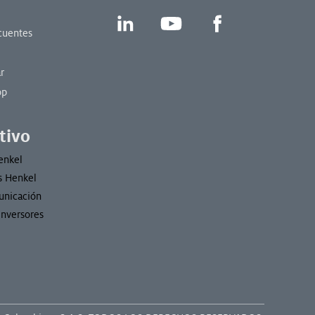
LinkedIn
YouTube
Facebook
cuentes
d
r
op
tivo
enkel
s Henkel
unicación
Inversores