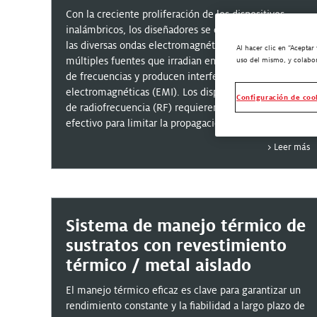
Con la creciente proliferación de los dispositivos
inalámbricos, los diseñadores se enfrentan al reto de
las diversas ondas electromagnéticas procedentes de
Al hacer clic en “Aceptar
múltiples fuentes que irradian en el mismo espectro
uso del mismo, y colabor
de frecuencias y producen interferencias
electromagnéticas (EMI). Los dispositivos emisores
Configuración de coo
de radiofrecuencia (RF) requieren un aislamiento
efectivo para limitar la propagación de sus
interferencias a los componentes vecinos, a fin de
A medida que los productos electrónicos avanzan
Leer más
proteger el dispositivo final de la degradación del
hacia la miniaturización, un peso más ligero y
rendimiento.
velocidades más elevadas, estos desafíos cobran
mayor importancia a la vez que los métodos de
blindaje convencionales presentan limitaciones
funcionales y operativas. Para abordar este reto, la
Sistema de manejo térmico de
jaula de Faraday se aplica directamente a nivel del
sustratos con revestimiento
paquete.
térmico / metal aislado
Este seminario web tratará sobre los últimos
materiales, procesos de aplicación, métodos de
El manejo térmico eficaz es clave para garantizar un
ensayo y rendimiento de Henkel...
rendimiento constante y la fiabilidad a largo plazo de