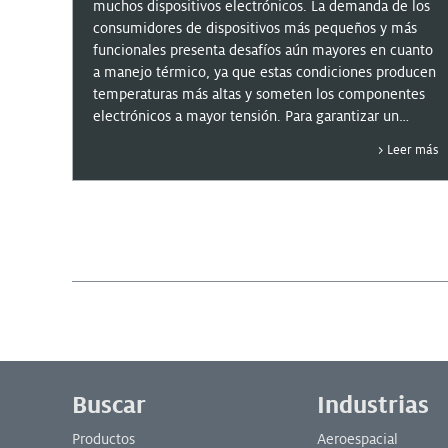
muchos dispositivos electrónicos. La demanda de los
consumidores de dispositivos más pequeños y más
funcionales presenta desafíos aún mayores en cuanto
a manejo térmico, ya que estas condiciones producen
temperaturas más altas y someten los componentes
electrónicos a mayor tensión. Para garantizar un
manejo térmico efectivo para los dispositivos
Henkel explorará en este...
Leer más
semiconductores, Henkel ha desarrollado el sustrato
con revestimiento térmico y metal aislado, que
ofrece un método altamente eficiente para enfriar
estos dispositivos. Los sustratos aislados con
revestimiento térmico minimizan la impedancia
térmica y conducen el calor de manera más efectiva
y eficiente que las placas de circuito impreso
estándar. Esta información se presentará durante el
próximo seminario web de Henkel, junto con detalles
sobre la selección del dieléctrico específico de la
aplicación.
Menú de pie de página
Buscar
Industrias
Productos
Aeroespacial